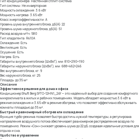
Тип кондиционера: Настенная cплит-система
Тип системы: Не инверторная
Мощность охлаждения: 3.6 кВт
Мощность нагрева: 3.65 кВт
Класс энергоэффективности: A
Уровень шума внутреннего блока, дБ(А): 22
Уровень шума наружного блока, дБ(А): 51
Расход воздуха м³/ч: 580
Тип хладагента: R410A
Охлаждение: Есть
Вентиляция: Есть
Осушение: Есть
Нагрев: Есть
Габариты внутреннего блока (ШхВхГ), мм: 810×290×190
Габариты наружного блока (ШхВхГ), мм: 688×462×246
Вес внутреннего блока, кг: 9
Вес наружного блока, кг: 25
Площадь: до 35 м²
Описание
Эффективное решение для дома и офиса
Кондиционер Shuft Berg SFTO-12HN1_24Y — это надёжный выбор для создания комфортного
микроклимата в жилых и рабочих помещениях. Модель обладает мощностью 3.6 кВт в
режиме охлаждения и 3.65 кВт в режиме обогрева, что позволяет эффективно обслуживать
комнаты площадью до 35 м².
Быстрый и равномерный обогрев или охлаждение
Функция турбо-режима позволяет быстро достичь нужной температуры, а регулировка
направления воздушного потока обеспечивает равномерное распределение воздуха по
помещению. Режим «Сон» снижает уровень шума до 22 дБ, создавая идеальные условия для
отдыха и сна.
Удобство в управлении