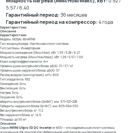
Мощность нагрева (Мин/Ном/Макс), кВт:
0.92 /
5.57 / 6.40
Гарантийный период:
36 месяцев
Гарантийный период на компрессор:
4 года
Характеристики
Описание
Характеристики
Модель: MDSAL-18HRFN8
Тип кондиционера: Настенная cплит-система
Тип системы: Инверторная
Мощность охлаждения (Мин/Ном), кВт: 1.39 / 5.28 / 6.27
Мощность нагрева (Мин/Ном/Макс), кВт: 1.29 / 5.57 / 7.00
Класс энергоэффективности: A++
Уровень шума внутреннего блока, дБ(А): 31 / 37 / 41
Уровень шума наружного блока, дБ(А): 57
Расход воздуха (мин/ср/макс), м³/ч: 800
Тип хладагента: R32
Охлаждение: Есть
Вентиляция: Есть
Нагрев: Есть
Осушение: Есть
абариты внутреннего блока (ШхВхГ), мм: 971×321×228
Габариты наружного блока (Ш×В×Г), мм: 805×554×330
Вес внутреннего блока, кг: 11.2
Вес наружного блока, кг: 14.6
Площадь: до 50 м²
Описание
Серия
INFINI UVpro 3D DC-Inverter
от MDV — это современные сплит-системы,
оснащённые УФ-лампой для эффективной нейтрализации бактерий и вирусов.