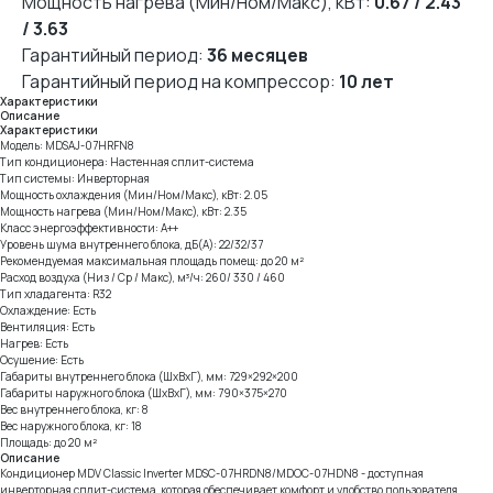
Мощность нагрева (Мин/Ном/Макс), кВт:
0.67 / 2.43
/ 3.63
Гарантийный период:
36 месяцев
Гарантийный период на компрессор:
10 лет
Характеристики
Описание
Характеристики
Модель: MDSAJ-07HRFN8
Тип кондиционера: Настенная cплит-система
Тип системы: Инверторная
Мощность охлаждения (Мин/Ном/Макс), кВт: 2.05
Мощность нагрева (Мин/Ном/Макс), кВт: 2.35
Класс энергоэффективности: A++
Уровень шума внутреннего блока, дБ(А): 22/32/37
Рекомендуемая максимальная площадь помещ: до 20 м²
Расход воздуха (Низ / Ср / Макс), м³/ч: 260/ 330 / 460
Тип хладагента: R32
Охлаждение: Есть
Вентиляция: Есть
Нагрев: Есть
Осушение: Есть
Габариты внутреннего блока (ШхВхГ), мм: 729×292×200
Габариты наружного блока (ШхВхГ), мм: 790×375×270
Вес внутреннего блока, кг: 8
Вес наружного блока, кг: 18
Площадь: до 20 м²
Описание
Кондиционер MDV Classic Inverter MDSC-07HRDN8/MDOC-07HDN8 - доступная
инверторная сплит-система, которая обеспечивает комфорт и удобство пользователя.