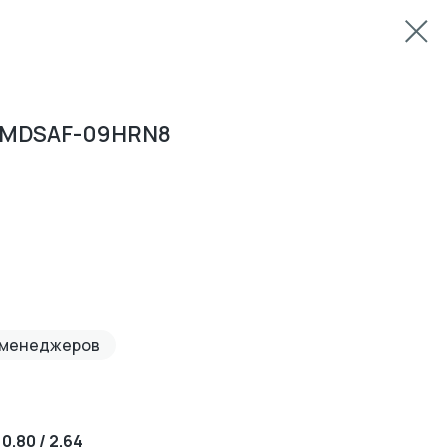
t MDSAF-09HRN8
 менеджеров
:
0.80 / 2.64