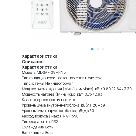
Характеристики
Описание
Характеристики
Модель: MDSAF-09HRN8
Тип кондиционера: Настенная cплит-система
Тип системы: Не инверторная
Мощность охлаждения (Мин/Ном/Макс), кВт: 0.80 / 2.64 / 3.30
Мощность нагрева (Мин/Ном), кВт: 0.75 / 2.93
Класс энергоэффективности: A
Уровень шума внутреннего блока, дБ(А): 26 – 39
Уровень шума наружного блока, дБ(А): 50
Расход воздуха (Макс), м³/ч: 550
Тип хладагента: R32
Охлаждение: Есть
Вентиляция: Есть