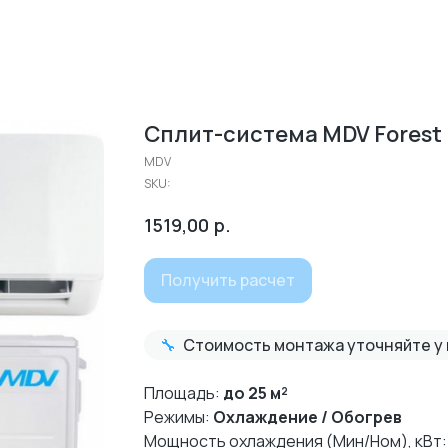
Сплит-система MDV Fores
MDV
SKU:
р.
1519,00
Получить расчет
🔧
Стоимость монтажа уточняйте у
Площадь:
до 25 м²
Режимы:
Охлаждение / Обогрев
Мощность охлаждения (Мин/Ном), кВт