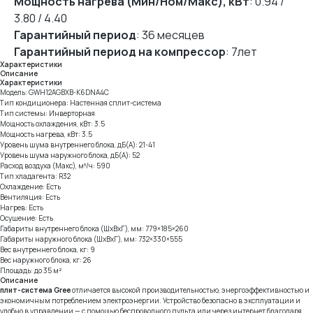
Мощность нагрева (Мин/Ном/Макс), кВт
: 0.94 /
3.80 / 4.40
Гарантийный период
: 36 месяцев
Гарантийный период на компрессор
: 7лет
Характеристики
Описание
Характеристики
Модель: GWH12AGBXB-K6DNA4C
Тип кондиционера: Настенная cплит-система
Тип системы: Инверторная
Мощность охлаждения, кВт: 3.5
Мощность нагрева, кВт: 3.5
Уровень шума внутреннего блока, дБ(А): 21-41
Уровень шума наружного блока, дБ(А): 52
Расход воздуха (Макс), м³/ч: 590
Тип хладагента: R32
Охлаждение: Есть
Вентиляция: Есть
Нагрев: Есть
Осушение: Есть
Габариты внутреннего блока (ШхВхГ), мм: 779×185×260
Габариты наружного блока (ШхВхГ), мм: 732×330×555
Вес внутреннего блока, кг: 9
Вес наружного блока, кг: 26
Площадь: до 35 м²
Описание
плит-система Gree
отличается высокой производительностью, энергоэффективностью и
экономичным потреблением электроэнергии. Устройство безопасно в эксплуатации и
удобно в управлении — с помощью беспроводного пульта или через интернет благодаря