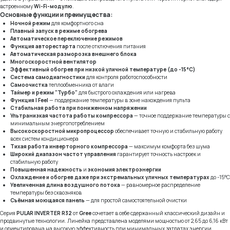
встроенному
Wi-Fi-модулю
.
Основные функции и преимущества:
Ночной режим
для комфортного сна
Плавный запуск в режиме обогрева
Автоматическое переключение режимов
Функция авторестарта
после отключения питания
Автоматическая разморозка внешнего блока
Многоскоростной вентилятор
Эффективный обогрев при низкой уличной температуре (до -15°C)
Система самодиагностики
для контроля работоспособности
Самоочистка
теплообменника от влаги
Таймер и режим "Турбо"
для быстрого охлаждения или нагрева
Функция I Feel
— поддержание температуры в зоне нахождения пульта
Стабильная работа при пониженном напряжении
Ультранизкая частота работы компрессора
— точное поддержание температуры с
минимальным энергопотреблением
Высокоскоростной микропроцессор
обеспечивает точную и стабильную работу
всех систем кондиционера
Тихая работа инверторного компрессора
— максимум комфорта без шума
Широкий диапазон частот управления
гарантирует точность настроек и
стабильную работу
Повышенная надежность
и
экономия электроэнергии
Охлаждение и обогрев даже при экстремальных уличных температурах
до -15°C
Увеличенная длина воздушного потока
— равномерное распределение
температуры без сквозняков
Съёмная моющаяся панель
— для простой самостоятельной очистки
Серия
PULAR INVERTER R32
от
Gree
сочетает в себе сдержанный классический дизайн и
продвинутые технологии. Линейка представлена моделями мощностью от 2,65 до 6,16 кВт
и ориентирована на высокую эффективность при минимальных затратах энергии.