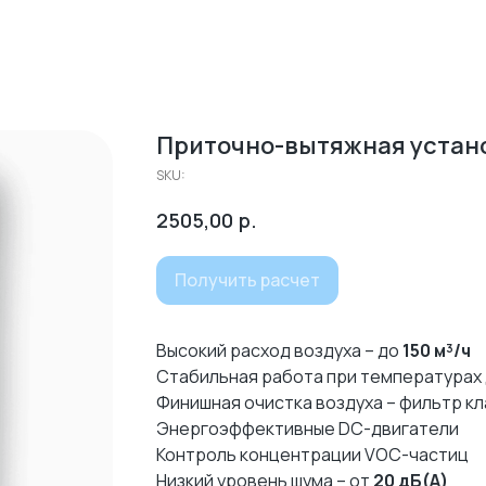
Приточно-вытяжная установ
SKU:
р.
2505,00
Получить расчет
Высокий расход воздуха – до
150 м³/ч
Стабильная работа при температурах
Финишная очистка воздуха – фильтр к
Энергоэффективные DC-двигатели
Контроль концентрации VOC-частиц
Низкий уровень шума – от
20 дБ(А)