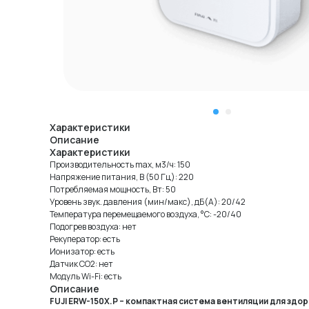
Характеристики
Описание
Характеристики
Производительность max, м3/ч: 150
Напряжение питания, В (50 Гц): 220
Потребляемая мощность, Вт: 50
Уровень звук. давления (мин/макс), дБ(А): 20/42
Температура перемещаемого воздуха, °С: -20/40
Подогрев воздуха: нет
Рекуператор: есть
Ионизатор: есть
Датчик CO2: нет
Модуль Wi-Fi: есть
Описание
FUJI ERW-150X.P – компактная система вентиляции для здо