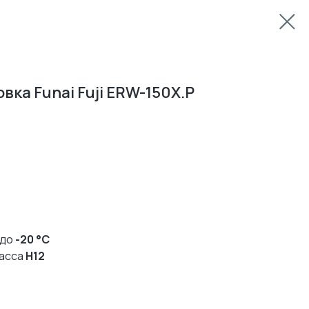
ка Funai Fuji ERW-150X.P
 до
-20 °C
ласса
H12