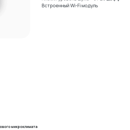
Встроенный Wi-Fi модуль
рового микроклимата