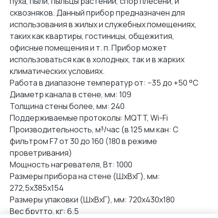
пуха, пыли, пыльцы растений, спор плесени, и
сквозняков. Данный прибор предназначен для
использования в жилых и служебных помещениях,
таких как квартиры, гостиницы, общежития,
офисные помещения и т. п. Прибор может
использоваться как в холодных, так и в жарких
климатических условиях.
Работа в диапазоне температур от: −35 до +50 °С
Диаметр канала в стене, мм: 109
Толщина стены более, мм: 240
Поддерживаемые протоколы: MQTT, Wi-Fi
Производительность, м³/час (в 125 мм кан: С
фильтром F7 от 30 до 160 (180 в режиме
проветривания)
Мощность нагревателя, Вт: 1000
Размеры прибора на стене (ШхВхГ), мм:
272,5х385х154
Размеры упаковки (ШхВхГ), мм: 720х430х180
Вес брутто, кг: 6.5